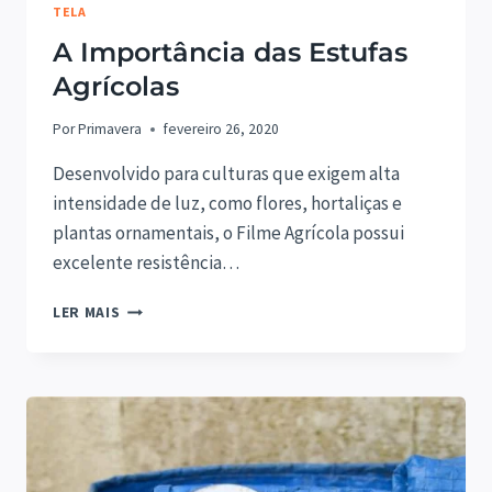
TELA
A Importância das Estufas
Agrícolas
Por
Primavera
fevereiro 26, 2020
Desenvolvido para culturas que exigem alta
intensidade de luz, como flores, hortaliças e
plantas ornamentais, o Filme Agrícola possui
excelente resistência…
A
LER MAIS
IMPORTÂNCIA
DAS
ESTUFAS
AGRÍCOLAS