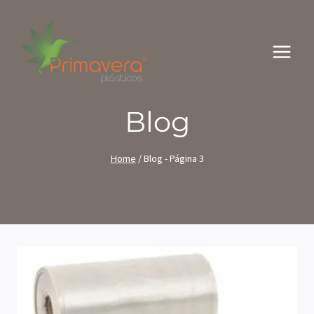
Pular
para
o
Conteúdo
Blog
Home
/
Blog
- Página 3