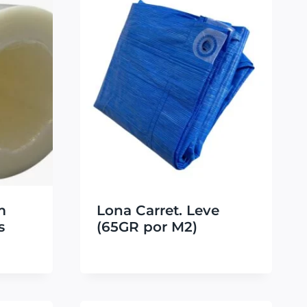
m
Lona Carret. Leve
s
(65GR por M2)