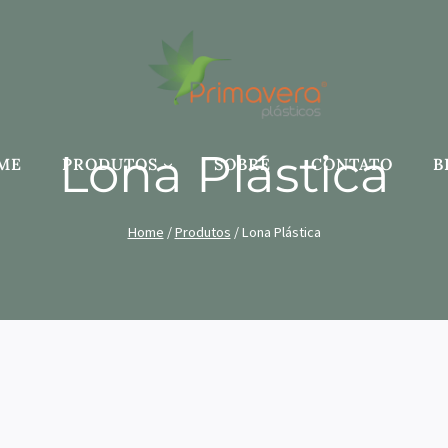
Lona Plástica
ME
PRODUTOS
SOBRE
CONTATO
B
Home
/
Produtos
/
Lona Plástica