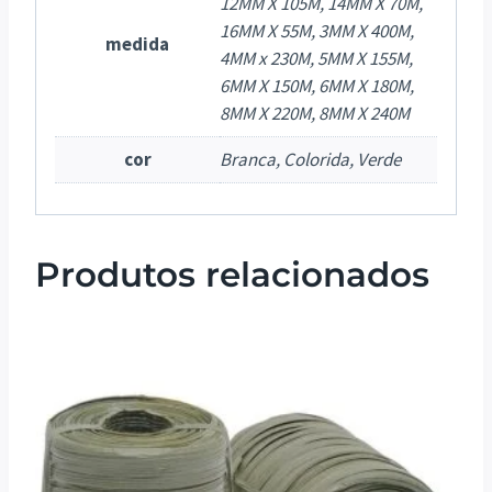
12MM X 105M, 14MM X 70M,
16MM X 55M, 3MM X 400M,
medida
4MM x 230M, 5MM X 155M,
6MM X 150M, 6MM X 180M,
8MM X 220M, 8MM X 240M
cor
Branca, Colorida, Verde
Produtos relacionados