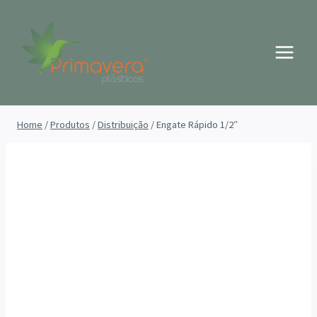
Pular
para
o
Conteúdo
Home
/
Produtos
/
Distribuição
/
Engate Rápido 1/2″