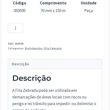
Código
Comprimento
Unidade
050595
70 mm x 150 m
Peça
Fita
Zebrada
sem
SKU:
050595
Adesivo
Categorias:
Distribuição
,
Fita Zebrada
70mm
x
Descrição
150m
quantidade
Descrição
A Fita Zebrada pode ser utilizada em
demarcações de áreas locais com riscos ou
perigo e no trânsito para impedir ou delimitar o