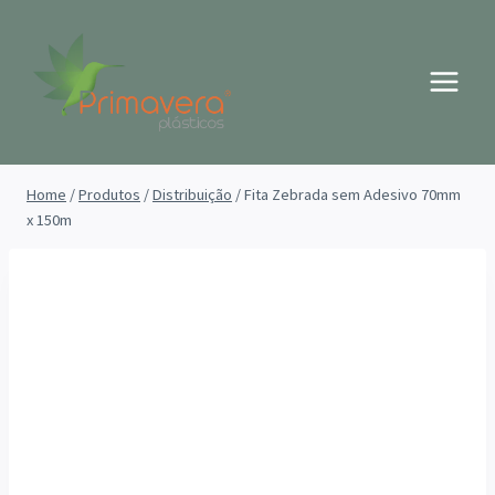
Pular
para
o
Conteúdo
Home
/
Produtos
/
Distribuição
/
Fita Zebrada sem Adesivo 70mm
x 150m