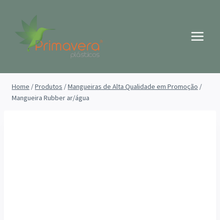
Pular
para
o
Conteúdo
Home
/
Produtos
/
Mangueiras de Alta Qualidade em Promoção
/
Mangueira Rubber ar/água