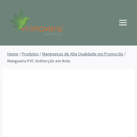
Pular
para
o
Conteúdo
Home
/
Produtos
/
Mangueiras de Alta Qualidade em Promoção
/
Mangueira PVC Antitorção em Rolo