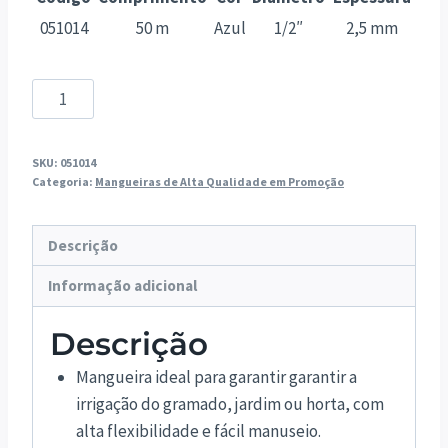
051014
50 m
Azul
1/2″
2,5 mm
Mangueira
PVC
Antitorção
SKU:
051014
em
Categoria:
Mangueiras de Alta Qualidade em Promoção
Rolo
quantidade
Descrição
Informação adicional
Descrição
Mangueira ideal para garantir garantir a
irrigação do gramado, jardim ou horta, com
alta flexibilidade e fácil manuseio.